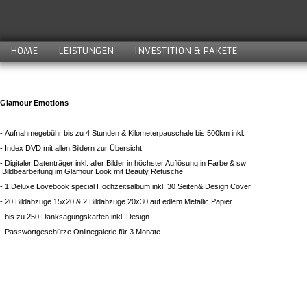
HOME
LEISTUNGEN
INVESTITION & PAKETE
Glamour Emotions
-
Aufnahmegebühr bis zu 4 Stunden & Kilometerpauschale bis 500km inkl.
-
Index DVD mit allen Bildern zur Übersicht
-
Digitaler Datenträger inkl. aller Bilder in höchster Auflösung in Farbe & sw
Bildbearbeitung im Glamour Look mit Beauty Retusche
-
1 Deluxe Lovebook special Hochzeitsalbum inkl. 30 Seiten& Design Cover
-
20 Bildabzüge 15x20 & 2 Bildabzüge 20x30 auf edlem Metallic Papier
-
bis zu 250 Danksagungskarten inkl. Design
- Passwortgeschütze Onlinegalerie für 3 Monate